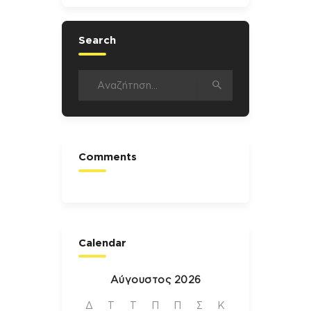
Search
Αναζήτηση
για:
Comments
Calendar
Αύγουστος 2026
Δ
Τ
Τ
Π
Π
Σ
Κ