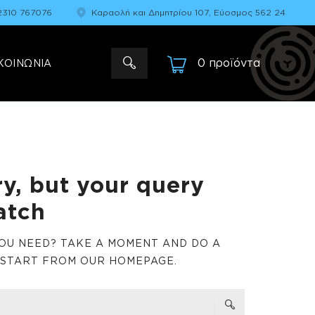
2310 767076
Καραολή και Δημητρίου 107, Εύοσμος 562 24
0 προϊόντα
-
ΚΟΙΝΩΝΙΑ
ry, but your query
atch
YOU NEED? TAKE A MOMENT AND DO A
 START FROM
OUR HOMEPAGE
.