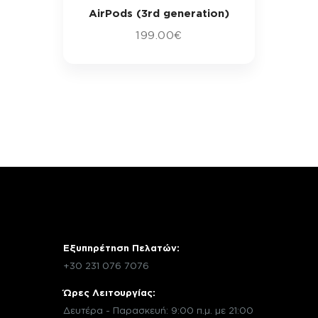
AirPods (3rd generation)
199
.
00
€
Εξυπηρέτηση Πελατών:
+30 231 076 7076
Ώρες Λειτουργίας:
Δευτέρα - Παρασκευή: 9:00 π.μ. με 21:00