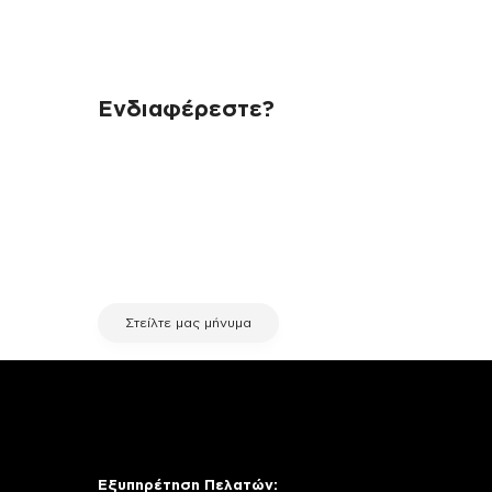
Ενδιαφέρεστε?
Αν έχεις οποιαδήποτε ερώτηση
σχετικά με τη συσκευή σου και
χρειάζεσαι κάποια πληροφορία
σχετικά με μια επισκευή, επικοινώνησε
μέσω email με την υπηρεσία
εξυπηρέτησης πελατών της fix your
stuff.
Στείλτε μας μήνυμα
Εξυπηρέτηση Πελατών: