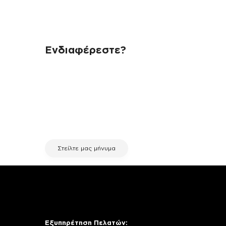
Ενδιαφέρεστε?
Αν έχεις οποιαδήποτε ερώτηση
σχετικά με τη συσκευή σου και
χρειάζεσαι κάποια πληροφορία
σχετικά με μια επισκευή, επικοινώνησε
μέσω email με την υπηρεσία
εξυπηρέτησης πελατών της fix your
stuff.
Στείλτε μας μήνυμα
Εξυπηρέτηση Πελατών: