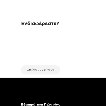
Ενδιαφέρεστε?
Αν έχεις οποιαδήποτε ερώτηση
σχετικά με τη συσκευή σου και
χρειάζεσαι κάποια πληροφορία
σχετικά με μια επισκευή, επικοινώνησε
μέσω email με την υπηρεσία
εξυπηρέτησης πελατών της fix your
stuff.
Στείλτε μας μήνυμα
Εξυπηρέτηση Πελατών: