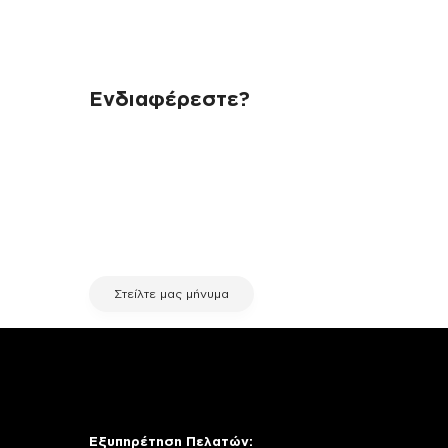
Ενδιαφέρεστε?
Αν έχεις οποιαδήποτε ερώτηση
σχετικά με τη συσκευή σου και
χρειάζεσαι κάποια πληροφορία
σχετικά με μια επισκευή, επικοινώνησε
μέσω email με την υπηρεσία
εξυπηρέτησης πελατών της fix your
stuff.
Στείλτε μας μήνυμα
Εξυπηρέτηση Πελατών: