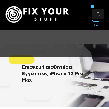
FIX YOUR STUFF
Επισκευές & Πωλήσεις Ηλεκτρονικών Συσκευών &Αξεσουάρ
ΑΡΧΙΚΗ
ΕΠΙΣΚΕΥΕΣ
ΠΟΙΟΙ ΕΙΜΑΣΤΕ
ΥΠΗΡΕΣΙΕΣ
ΕΠΙΚΟΙΝΩΝΙΑ
Επισκευή αισθητήρα
Εγγύτητας iPhone 12 Pro
Max
ΠΛΗΡΟΦΟΡΊΕΣ