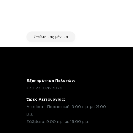
χρειάζεσαι κάποια πληροφορία
σχετικά με μια επισκευή, επικοινώνησε
μέσω email με την υπηρεσία
εξυπηρέτησης πελατών της fix your
stuff.
Στείλτε μας μήνυμα
Εξυπηρέτηση Πελατών:
+30 231 076 7076
Ώρες Λειτουργίας:
Δευτέρα - Παρασκευή: 9:00 π.μ. με 21:00
μ.μ.
Σάββατο: 9:00 π.μ. με 15:00 μ.μ.