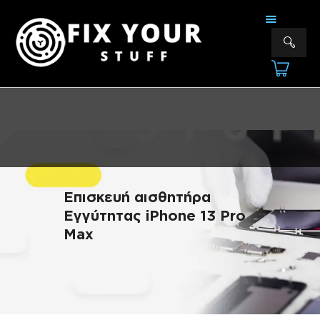
FIX YOUR STUFF
Επισκευές & Πωλήσεις Ηλεκτρονικών Συσκευών &Αξεσουάρ
ΑΡΧΙΚΗ
ΕΠΙΣΚΕΥΕΣ
ΠΟΙΟΙ ΕΙΜΑΣΤΕ
ΥΠΗΡΕΣΙΕΣ
ΕΠΙΚΟΙΝΩΝΙΑ
Επισκευή αισθητήρα
Εγγύτητας iPhone 13 Pro
Max
ΠΛΗΡΟΦΟΡΊΕΣ