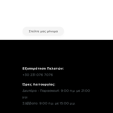
χρειάζεσαι κάποια πληροφορία
σχετικά με μια επισκευή, επικοινώνησε
μέσω email με την υπηρεσία
εξυπηρέτησης πελατών της fix your
stuff.
Στείλτε μας μήνυμα
Εξυπηρέτηση Πελατών:
+30 231 076 7076
Ώρες Λειτουργίας:
Δευτέρα - Παρασκευή: 9:00 π.μ. με 21:00
μ.μ.
Σάββατο: 9:00 π.μ. με 15:00 μ.μ.