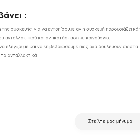
άνει :
 της συσκευής, για να εντοπίσουμε αν η συσκευή παρουσιάζει κά
 ανταλλακτικού και αντικατάσταση με καινούργιο.
 να ελέγξουμε και να επιβεβαιώσουμε πως όλα δουλεύουν σωστά.
ι τα ανταλλακτικά
με τη συσκευή σου και
Στείλτε μας μήνυμα
ε μια επισκευή, επικοινώνησε
ς πελατών της fix your stuff.