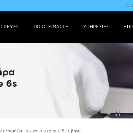
ΑΡΧΙΚΗ
FIX YOUR STUFF
ΕΠΙΣΚΕΥΕΣ
Επισκευές & Πωλήσεις Ηλεκτρονικών Συσκευών &Αξεσουάρ
ΙΣΚΕΥΕΣ
ΠΟΙΟΙ ΕΙΜΑΣΤΕ
ΥΠΗΡΕΣΙΕΣ
ΕΠΙ
ΠΟΙΟΙ ΕΙΜΑΣΤΕ
ΥΠΗΡΕΣΙΕΣ
ΕΠΙΚΟΙΝΩΝΙΑ
ήρα
e 6s
 πλησιάζει το κινητό στο αυτί δε σβήνει.