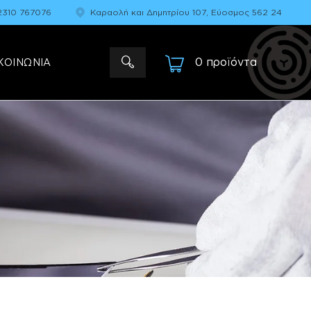
2310 767076
Καραολή και Δημητρίου 107, Εύοσμος 562 24
0 προϊόντα
-
ΚΟΙΝΩΝΙΑ