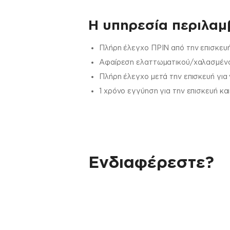
H υπηρεσία περιλαμβ
Πλήρη έλεγχο ΠΡΙΝ από την επισκευή
Αφαίρεση ελαττωματικού/χαλασμένου
Πλήρη έλεγχο μετά την επισκευή για
1 χρόνο εγγύηση για την επισκευή κα
Ενδιαφέρεστε?
Αν έχεις οποιαδήποτε ερώτηση σχετικά 
χρειάζεσαι κάποια πληροφορία σχετικά μ
μέσω email με την υπηρεσία εξυπηρέτηση