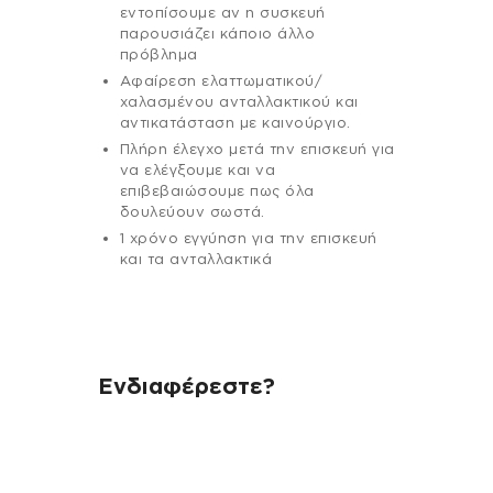
εντοπίσουμε αν η συσκευή
παρουσιάζει κάποιο άλλο
πρόβλημα
Αφαίρεση ελαττωματικού/
χαλασμένου ανταλλακτικού και
αντικατάσταση με καινούργιο.
Πλήρη έλεγχο μετά την επισκευή για
να ελέγξουμε και να
επιβεβαιώσουμε πως όλα
δουλεύουν σωστά.
1 χρόνο εγγύηση για την επισκευή
και τα ανταλλακτικά
Ενδιαφέρεστε?
Αν έχεις οποιαδήποτε ερώτηση
σχετικά με τη συσκευή σου και
χρειάζεσαι κάποια πληροφορία
σχετικά με μια επισκευή, επικοινώνησε