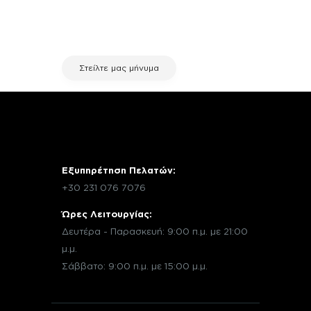
μέσω email με την υπηρεσία
εξυπηρέτησης πελατών της fix your
stuff.
Στείλτε μας μήνυμα
Εξυπηρέτηση Πελατών:
+30 231 076 7076
Ώρες Λειτουργίας:
Δευτέρα - Παρασκευή: 9:00 π.μ. με 21:00
μ.μ.
Σάββατο: 9:00 π.μ. με 15:00 μ.μ.