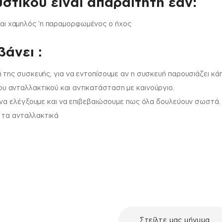
στικού είναι απαραίτητη εάν:
ίναι χαμηλός ‘η παραμορφωμένος ο ήχος
άνει :
 της συσκευής, για να εντοπίσουμε αν η συσκευή παρουσιάζει κά
 ανταλλακτικού και αντικατάσταση με καινούργιο.
 να ελέγξουμε και να επιβεβαιώσουμε πως όλα δουλεύουν σωστά.
ι τα ανταλλακτικά
με τη συσκευή σου και
Στείλτε μας μήνυμα
ε μια επισκευή, επικοινώνησε