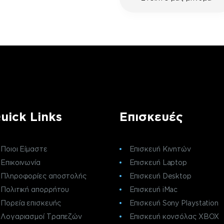
ς πελατών της fix your stuff.
uick Links
Επισκευές
Ποιοι Είμαστε
Επισκευή Κινητών
Επικοινωνία
Επισκευή Laptop
Πληροφορίες αποστολής
Επισκευή Desktop
Πολιτική απορρήτου
Επισκευή iMac
Πορεία επισκευής
Επισκευή Sony Playstation
Λογαριασμοί Τραπεζών
Επισκευή κονσόλας XBOX