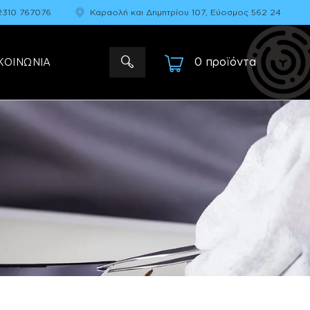
2310 767076
Καραολή και Δημητρίου 107, Εύοσμος 562 24
0 προϊόντα
-
ΚΟΙΝΩΝΙΑ