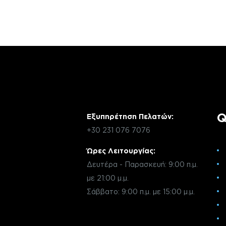
μέσω email με την υπηρεσία εξυπηρέτηση
Q
Εξυπηρέτηση Πελατών:
+30 231 076 7076
Ώρες Λειτουργίας:
Δευτέρα - Παρασκευή: 9:00 π.μ.
με 21:00 μ.μ.
Σάββατο: 9:00 π.μ. με 15:00 μ.μ.