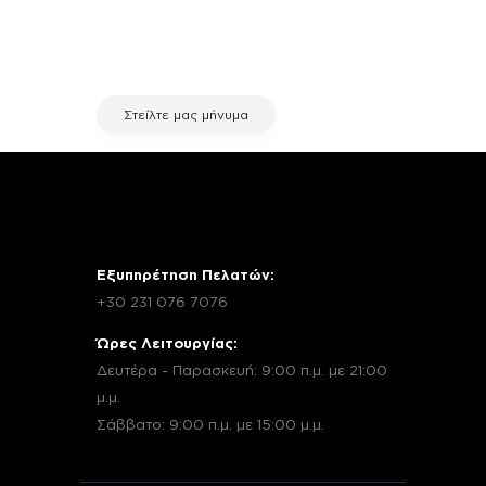
σχετικά με μια επισκευή, επικοινώνησε
μέσω email με την υπηρεσία
εξυπηρέτησης πελατών της fix your
stuff.
Στείλτε μας μήνυμα
Εξυπηρέτηση Πελατών:
+30 231 076 7076
Ώρες Λειτουργίας:
Δευτέρα - Παρασκευή: 9:00 π.μ. με 21:00
μ.μ.
Σάββατο: 9:00 π.μ. με 15:00 μ.μ.