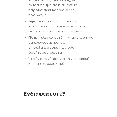
επισκευή της συσκευής, για να
εντοπίσουμε αν η συσκευή
παρουσιάζει κάποιο άλλο
πρόβλημα
Αφαίρεση ελαττωματικού/
χαλασμένου ανταλλακτικού και
αντικατάσταση με καινούργιο.
Πλήρη έλεγχο μετά την επισκευή για
να ελέγξουμε και να
επιβεβαιώσουμε πως όλα
δουλεύουν σωστά.
1 χρόνο εγγύηση για την επισκευή
και τα ανταλλακτικά
Ενδιαφέρεστε?
Αν έχεις οποιαδήποτε ερώτηση
σχετικά με τη συσκευή σου και
χρειάζεσαι κάποια πληροφορία