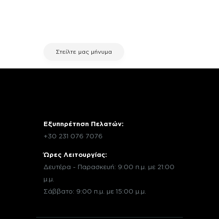
σχετικά με μια επισκευή, επικοινώνησε
μέσω email με την υπηρεσία
εξυπηρέτησης πελατών της fix your
stuff.
Στείλτε μας μήνυμα
Εξυπηρέτηση Πελατών:
+30 231 076 7076
Ώρες Λειτουργίας:
Δευτέρα - Παρασκευή: 9:00 π.μ. με 21:00
μ.μ.
Σάββατο: 9:00 π.μ. με 15:00 μ.μ.