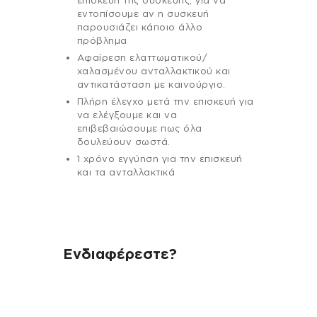
επισκευή της συσκευής, για να
εντοπίσουμε αν η συσκευή
παρουσιάζει κάποιο άλλο
πρόβλημα
Αφαίρεση ελαττωματικού/
χαλασμένου ανταλλακτικού και
αντικατάσταση με καινούργιο.
Πλήρη έλεγχο μετά την επισκευή για
να ελέγξουμε και να
επιβεβαιώσουμε πως όλα
δουλεύουν σωστά.
1 χρόνο εγγύηση για την επισκευή
και τα ανταλλακτικά
Ενδιαφέρεστε?
Αν έχεις οποιαδήποτε ερώτηση
σχετικά με τη συσκευή σου και
χρειάζεσαι κάποια πληροφορία