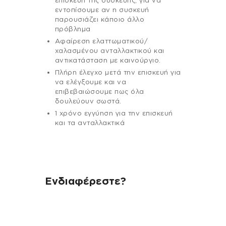
επισκευή της συσκευής, για να
εντοπίσουμε αν η συσκευή
παρουσιάζει κάποιο άλλο
πρόβλημα
Αφαίρεση ελαττωματικού/
χαλασμένου ανταλλακτικού και
αντικατάσταση με καινούργιο.
Πλήρη έλεγχο μετά την επισκευή για
να ελέγξουμε και να
επιβεβαιώσουμε πως όλα
δουλεύουν σωστά.
1 χρόνο εγγύηση για την επισκευή
και τα ανταλλακτικά
Ενδιαφέρεστε?
Αν έχεις οποιαδήποτε ερώτηση
σχετικά με τη συσκευή σου και
χρειάζεσαι κάποια πληροφορία