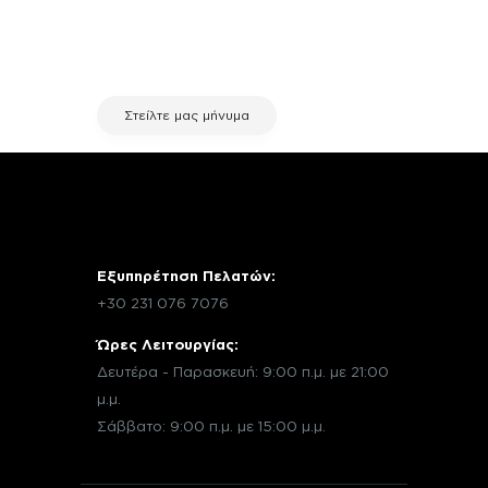
σχετικά με μια επισκευή, επικοινώνησε
μέσω email με την υπηρεσία
εξυπηρέτησης πελατών της fix your
stuff.
Στείλτε μας μήνυμα
Εξυπηρέτηση Πελατών:
+30 231 076 7076
Ώρες Λειτουργίας:
Δευτέρα - Παρασκευή: 9:00 π.μ. με 21:00
μ.μ.
Σάββατο: 9:00 π.μ. με 15:00 μ.μ.