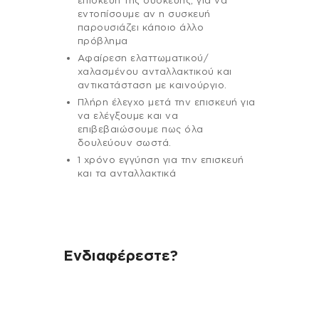
επισκευή της συσκευής, για να
εντοπίσουμε αν η συσκευή
παρουσιάζει κάποιο άλλο
πρόβλημα
Αφαίρεση ελαττωματικού/
χαλασμένου ανταλλακτικού και
αντικατάσταση με καινούργιο.
Πλήρη έλεγχο μετά την επισκευή για
να ελέγξουμε και να
επιβεβαιώσουμε πως όλα
δουλεύουν σωστά.
1 χρόνο εγγύηση για την επισκευή
και τα ανταλλακτικά
Ενδιαφέρεστε?
Αν έχεις οποιαδήποτε ερώτηση
σχετικά με τη συσκευή σου και
χρειάζεσαι κάποια πληροφορία