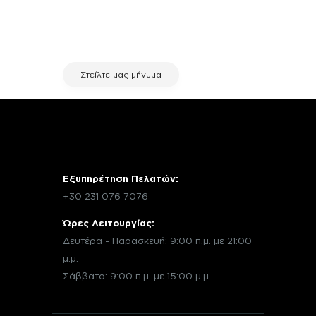
σχετικά με μια επισκευή, επικοινώνησε
μέσω email με την υπηρεσία
εξυπηρέτησης πελατών της fix your
stuff.
Στείλτε μας μήνυμα
Εξυπηρέτηση Πελατών:
+30 231 076 7076
Ώρες Λειτουργίας:
Δευτέρα - Παρασκευή: 9:00 π.μ. με 21:00
μ.μ.
Σάββατο: 9:00 π.μ. με 15:00 μ.μ.