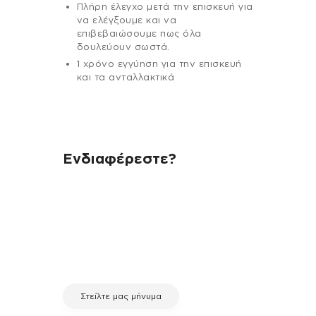
Πλήρη έλεγχο μετά την επισκευή για
να ελέγξουμε και να
επιβεβαιώσουμε πως όλα
δουλεύουν σωστά.
1 χρόνο εγγύηση για την επισκευή
και τα ανταλλακτικά
Ενδιαφέρεστε?
Αν έχεις οποιαδήποτε ερώτηση
σχετικά με τη συσκευή σου και
χρειάζεσαι κάποια πληροφορία
σχετικά με μια επισκευή, επικοινώνησε
μέσω email με την υπηρεσία
εξυπηρέτησης πελατών της fix your
stuff.
Στείλτε μας μήνυμα