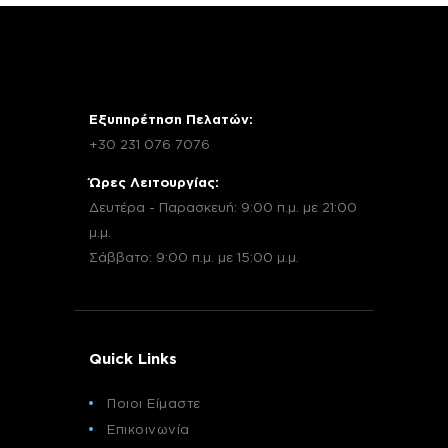
Εξυπηρέτηση Πελατών:
+30 231 076 7076
Ώρες Λειτουργίας:
Δευτέρα - Παρασκευή: 9:00 π.μ. με 21:00
μ.μ.
Σάββατο: 9:00 π.μ. με 15:00 μ.μ.
Quick Links
Ποιοι Είμαστε
Επικοινωνία