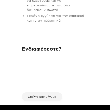
να ελέγξουμε και να
επιβεβαιώσουμε πως όλα
δουλεύουν σωστά.
1 χρόνο εγγύηση για την επισκευή
και τα ανταλλακτικά
Ενδιαφέρεστε?
Αν έχεις οποιαδήποτε ερώτηση
σχετικά με τη συσκευή σου και
χρειάζεσαι κάποια πληροφορία
σχετικά με μια επισκευή, επικοινώνησε
μέσω email με την υπηρεσία
εξυπηρέτησης πελατών της fix your
stuff.
Στείλτε μας μήνυμα