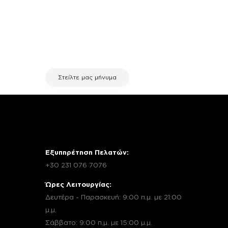
σχετικά με τη συσκευή σου και
χρειάζεσαι κάποια πληροφορία
σχετικά με μια επισκευή, επικοινώνησε
μέσω email με την υπηρεσία
εξυπηρέτησης πελατών της fix your
stuff.
Στείλτε μας μήνυμα
Εξυπηρέτηση Πελατών:
+30 231 076 7076
Ώρες Λειτουργίας:
Δευτέρα - Παρασκευή: 9:00 π.μ. με 21:00
μ.μ.
Σάββατο: 9:00 π.μ. με 15:00 μ.μ.