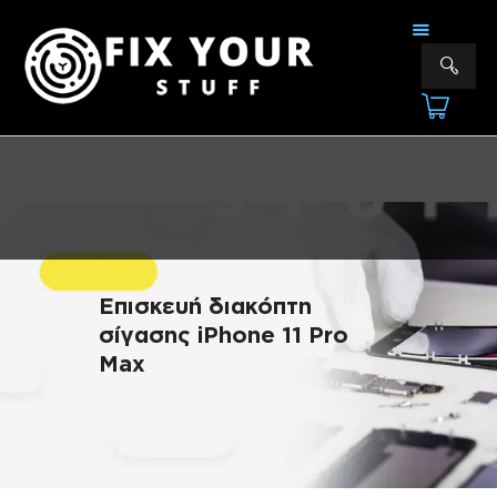
FIX YOUR STUFF
Επισκευές & Πωλήσεις Ηλεκτρονικών Συσκευών &Αξεσουάρ
ΑΡΧΙΚΗ
ΕΠΙΣΚΕΥΕΣ
ΠΟΙΟΙ ΕΙΜΑΣΤΕ
ΥΠΗΡΕΣΙΕΣ
ΕΠΙΚΟΙΝΩΝΙΑ
Επισκευή διακόπτη
σίγασης iPhone 11 Pro
Max
ΠΛΗΡΟΦΟΡΊΕΣ