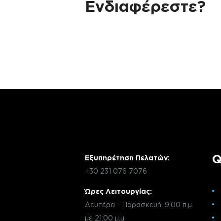
Ενδιαφέρεστε?
Αν έχεις οποιαδήποτε ερώτηση σχετικά 
χρειάζεσαι κάποια πληροφορία σχετικά μ
μέσω email με την υπηρεσία εξυπηρέτηση
Q
Εξυπηρέτηση Πελατών:
+30 231 076 7076
Ώρες Λειτουργίας:
Δευτέρα - Παρασκευή: 9:00 π.μ.
με 21:00 μ.μ.