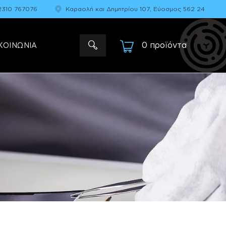
2310 767076
Καραολή και Δημητρίου 107, Εύοσμος 562 24
0 προϊόντα
-
ΚΟΙΝΩΝΙΑ