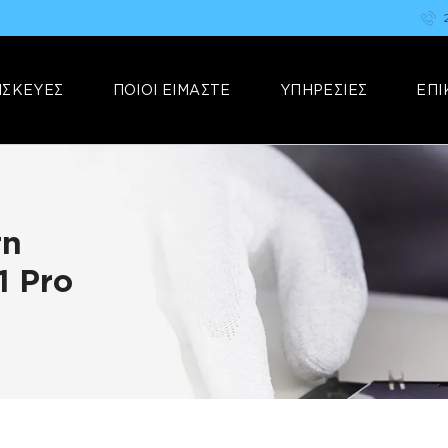
ΑΡΧΙΚΗ
FIX YOUR STUFF
ΕΠΙΣΚΕΥΕΣ
Επισκευές & Πωλήσεις Ηλεκτρονικών Συσκευών &Αξεσουάρ
ΙΣΚΕΥΕΣ
ΠΟΙΟΙ ΕΙΜΑΣΤΕ
ΥΠΗΡΕΣΙΕΣ
ΕΠΙ
ΠΟΙΟΙ ΕΙΜΑΣΤΕ
ΥΠΗΡΕΣΙΕΣ
ΕΠΙΚΟΙΝΩΝΙΑ
τη
1 Pro