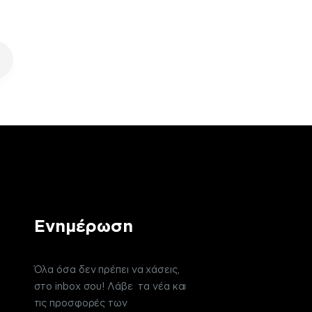
Ενημέρωση
Όλα όσα δεν πρέπει να χάσεις,
στο inbox σου! Λάβε τα νέα και
τις προσφορές των