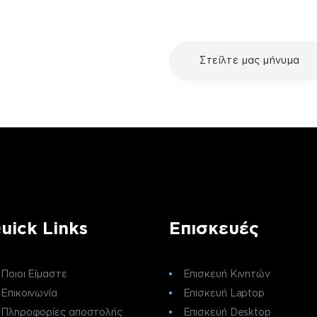
με τη συσκευή σου και
Στείλτε μας μήνυμα
ε μια επισκευή, επικοινώνησε
ς πελατών της fix your stuff.
uick Links
Επισκευές
Ποιοι Είμαστε
Επισκευή Κινητών
Επικοινωνία
Επισκευή Laptop
Πληροφορίες αποστολής
Επισκευή Desktop