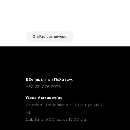
χρειάζεσαι κάποια πληροφορία
σχετικά με μια επισκευή, επικοινώνησε
μέσω email με την υπηρεσία
εξυπηρέτησης πελατών της fix your
stuff.
Στείλτε μας μήνυμα
Εξυπηρέτηση Πελατών:
+30 231 076 7076
Ώρες Λειτουργίας:
Δευτέρα - Παρασκευή: 9:00 π.μ. με 21:00
μ.μ.
Σάββατο: 9:00 π.μ. με 15:00 μ.μ.