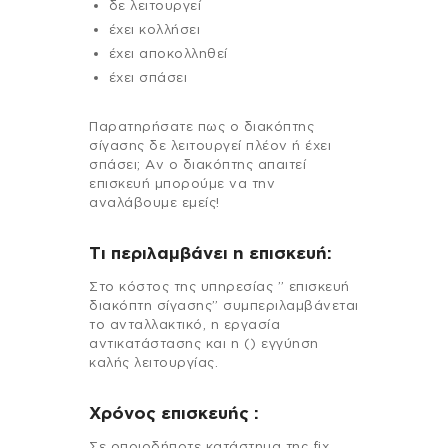
δε λειτουργεί
έχει κολλήσει
έχει αποκολληθεί
έχει σπάσει
Παρατηρήσατε πως ο διακόπτης
σίγασης δε λειτουργεί πλέον ή έχει
σπάσει; Αν ο διακόπτης απαιτεί
επισκευή μπορούμε να την
αναλάβουμε εμείς!
Τι περιλαμβάνει η επισκευή:
Στo κόστος της υπηρεσίας ” επισκευή
διακόπτη σίγασης” συμπεριλαμβάνεται
το ανταλλακτικό, η εργασία
αντικατάστασης και η () εγγύηση
καλής λειτουργίας.
Χρόνος επισκευής :
Σε οποιοδήποτε κατάστημα της fix