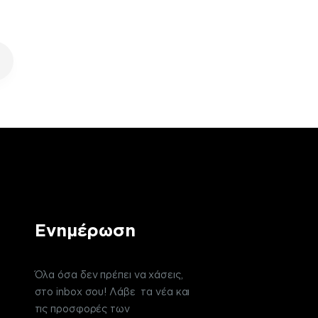
Ενημέρωση
Όλα όσα δεν πρέπει να χάσεις,
στο inbox σου! Λάβε τα νέα και
τις προσφορές των