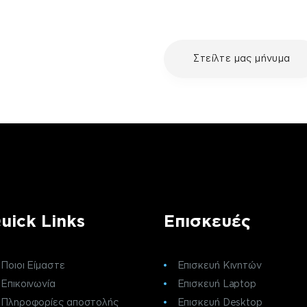
με τη συσκευή σου και
Στείλτε μας μήνυμα
ε μια επισκευή, επικοινώνησε
ς πελατών της fix your stuff.
uick Links
Επισκευές
Ποιοι Είμαστε
Επισκευή Κινητών
Επικοινωνία
Επισκευή Laptop
Πληροφορίες αποστολής
Επισκευή Desktop