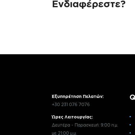
Ενδιαφέρεστε?
Αν έχεις οποιαδήποτε ερώτηση σχετικά 
χρειάζεσαι κάποια πληροφορία σχετικά μ
μέσω email με την υπηρεσία εξυπηρέτηση
Q
Εξυπηρέτηση Πελατών:
+30 231 076 7076
Ώρες Λειτουργίας:
Δευτέρα - Παρασκευή: 9:00 π.μ.
με 21:00 μ.μ.