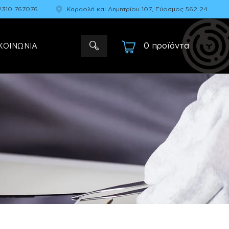
2310 767076
Καραολή και Δημητρίου 107, Εύοσμος 562 24
0 προϊόντα
-
ΚΟΙΝΩΝΙΑ