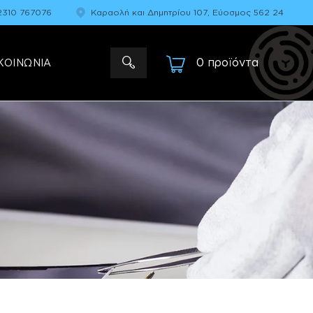
2310 767076
Καραολή και Δημητρίου 107, Εύοσμος 562 24
0 προϊόντα
-
ΚΟΙΝΩΝΙΑ