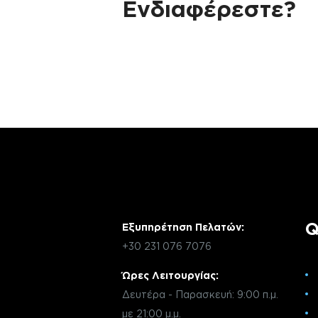
Ενδιαφέρεστε?
Αν έχεις οποιαδήποτε ερώτηση σχετικά 
χρειάζεσαι κάποια πληροφορία σχετικά μ
μέσω email με την υπηρεσία εξυπηρέτηση
Q
Εξυπηρέτηση Πελατών:
+30 231 076 7076
Ώρες Λειτουργίας:
Δευτέρα - Παρασκευή: 9:00 π.μ.
με 21:00 μ.μ.