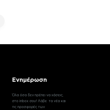
Ενημέρωση
Όλα όσα δεν πρέπει να χάσεις,
στο inbox σου! Λάβε τα νέα και
τις προσφορές των