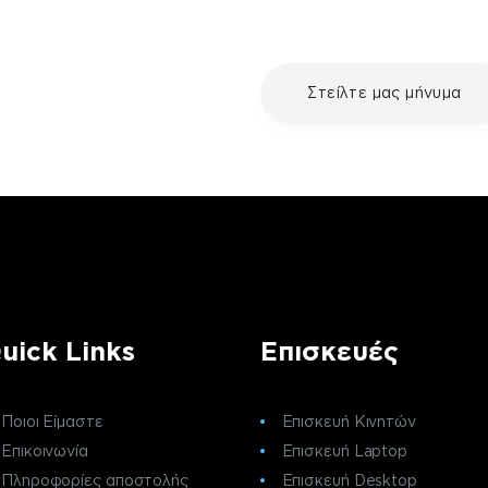
με τη συσκευή σου και
Στείλτε μας μήνυμα
ε μια επισκευή, επικοινώνησε
ς πελατών της fix your stuff.
uick Links
Επισκευές
Ποιοι Είμαστε
Επισκευή Κινητών
Επικοινωνία
Επισκευή Laptop
Πληροφορίες αποστολής
Επισκευή Desktop