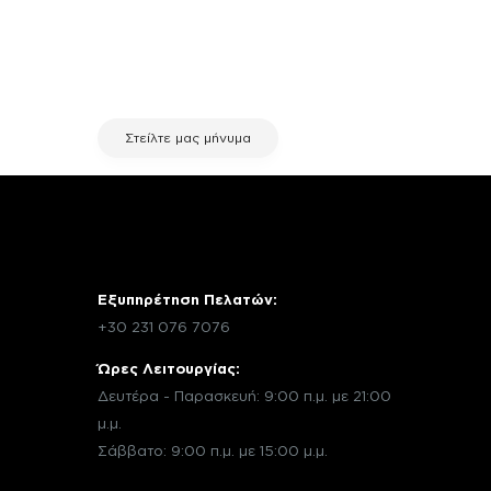
χρειάζεσαι κάποια πληροφορία
σχετικά με μια επισκευή, επικοινώνησε
μέσω email με την υπηρεσία
εξυπηρέτησης πελατών της fix your
stuff.
Στείλτε μας μήνυμα
Εξυπηρέτηση Πελατών:
+30 231 076 7076
Ώρες Λειτουργίας:
Δευτέρα - Παρασκευή: 9:00 π.μ. με 21:00
μ.μ.
Σάββατο: 9:00 π.μ. με 15:00 μ.μ.