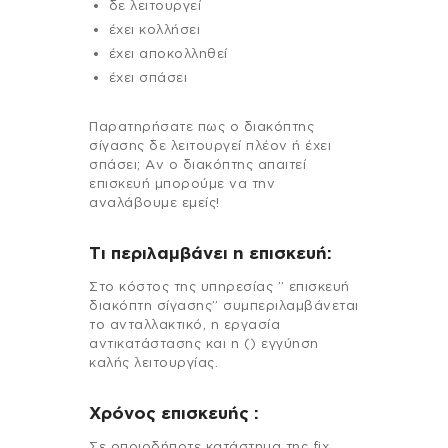
δε λειτουργεί
έχει κολλήσει
έχει αποκολληθεί
έχει σπάσει
Παρατηρήσατε πως ο διακόπτης
σίγασης δε λειτουργεί πλέον ή έχει
σπάσει; Αν ο διακόπτης απαιτεί
επισκευή μπορούμε να την
αναλάβουμε εμείς!
Τι περιλαμβάνει η επισκευή:
Στo κόστος της υπηρεσίας ” επισκευή
διακόπτη σίγασης” συμπεριλαμβάνεται
το ανταλλακτικό, η εργασία
αντικατάστασης και η () εγγύηση
καλής λειτουργίας.
Χρόνος επισκευής :
Σε οποιοδήποτε κατάστημα της fix