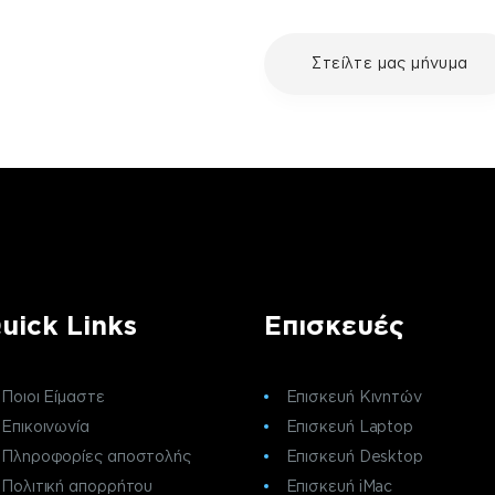
με τη συσκευή σου και
Στείλτε μας μήνυμα
ε μια επισκευή, επικοινώνησε
ς πελατών της fix your stuff.
uick Links
Επισκευές
Ποιοι Είμαστε
Επισκευή Κινητών
Επικοινωνία
Επισκευή Laptop
Πληροφορίες αποστολής
Επισκευή Desktop
Πολιτική απορρήτου
Επισκευή iMac