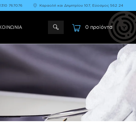
2310 767076
Καραολή και Δημητρίου 107, Εύοσμος 562 24
0 προϊόντα
-
ΚΟΙΝΩΝΙΑ