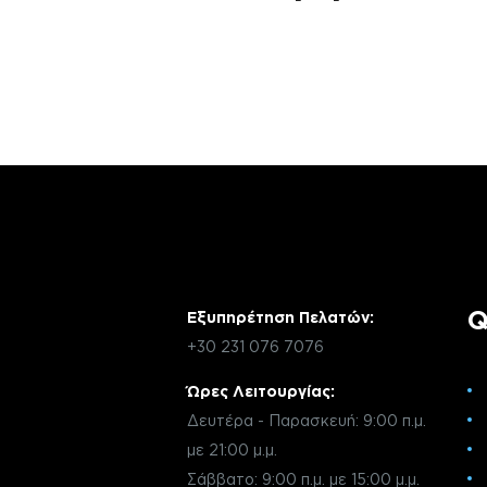
Αν έχεις οποιαδήποτε ερώτηση σχετικά 
χρειάζεσαι κάποια πληροφορία σχετικά μ
μέσω email με την υπηρεσία εξυπηρέτηση
Q
Εξυπηρέτηση Πελατών:
+30 231 076 7076
Ώρες Λειτουργίας:
Δευτέρα - Παρασκευή: 9:00 π.μ.
με 21:00 μ.μ.
Σάββατο: 9:00 π.μ. με 15:00 μ.μ.