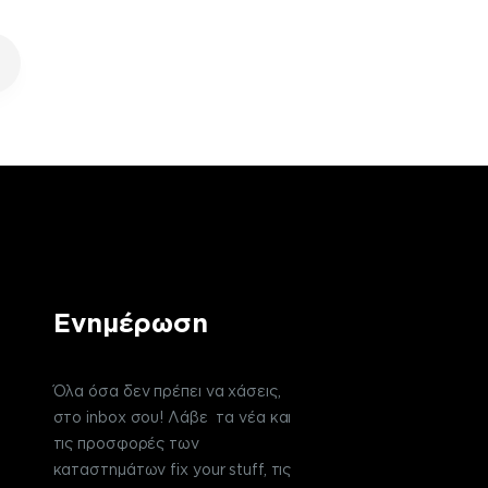
Ενημέρωση
Όλα όσα δεν πρέπει να χάσεις,
στο inbox σου! Λάβε τα νέα και
τις προσφορές των
καταστημάτων fix your stuff, τις