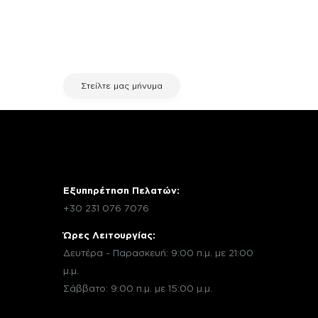
χρειάζεσαι κάποια πληροφορία
σχετικά με μια επισκευή, επικοινώνησε
μέσω email με την υπηρεσία
εξυπηρέτησης πελατών της fix your
stuff.
Στείλτε μας μήνυμα
Εξυπηρέτηση Πελατών:
+30 231 076 7076
Ώρες Λειτουργίας:
Δευτέρα - Παρασκευή: 9:00 π.μ. με 21:00
μ.μ.
Σάββατο: 9:00 π.μ. με 15:00 μ.μ.