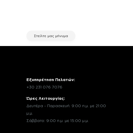
χρειάζεσαι κάποια πληροφορία
σχετικά με μια επισκευή, επικοινώνησε
μέσω email με την υπηρεσία
εξυπηρέτησης πελατών της fix your
stuff.
Στείλτε μας μήνυμα
Εξυπηρέτηση Πελατών:
+30 231 076 7076
Ώρες Λειτουργίας:
Δευτέρα - Παρασκευή: 9:00 π.μ. με 21:00
μ.μ.
Σάββατο: 9:00 π.μ. με 15:00 μ.μ.