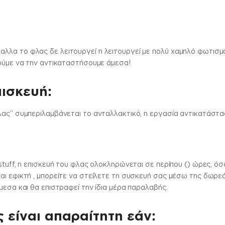
λλα το φλας δε λειτουργεί η λειτουργεί με πολύ χαμηλό φωτισμ
ρούμε να την αντικαταστήσουμε άμεσα!
πισκευή:
ας” συμπεριλαμβάνεται το ανταλλακτικό, η εργασία αντικατάστασ
stuff, η επισκευή του φλας ολοκληρώνεται σε περίπου () ώρες, όσο
αι εφικτή , μπορείτε να στείλετε τη συσκευή σας μέσω της δωρεά
μεσα και θα επιστραφεί την ίδια μέρα παραλαβής.
 είναι απαραίτητη εάν: