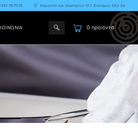
2310 767076
Καραολή και Δημητρίου 107, Εύοσμος 562 24
0 προϊόντα
-
ΚΟΙΝΩΝΙΑ