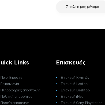
με τη συσκευή σου και
Στείλτε μας μήνυμα
ε μια επισκευή, επικοινώνησε
ς πελατών της fix your stuff.
uick Links
Επισκευές
Ποιοι Είμαστε
Επισκευή Κινητών
Επικοινωνία
Επισκευή Laptop
Πληροφορίες αποστολής
Επισκευή Desktop
Πολιτική απορρήτου
Επισκευή iMac
Πορεία επισκευής
Επισκευή Sony Playstation