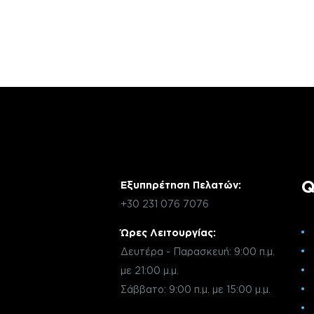
Αν έχεις οποιαδήποτε ερώτηση σχετικά 
χρειάζεσαι κάποια πληροφορία σχετικά μ
μέσω email με την υπηρεσία εξυπηρέτηση
Q
Εξυπηρέτηση Πελατών:
+30 231 076 7076
Ώρες Λειτουργίας:
Δευτέρα - Παρασκευή: 9:00 π.μ.
με 21:00 μ.μ.
Σάββατο: 9:00 π.μ. με 15:00 μ.μ.