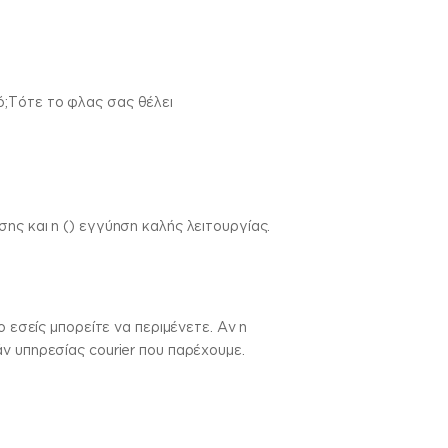
ό;Τότε το φλας σας θέλει
ης και η () εγγύηση καλής λειτουργίας.
 εσείς μπορείτε να περιμένετε. Αν η
ν υπηρεσίας courier που παρέχουμε.