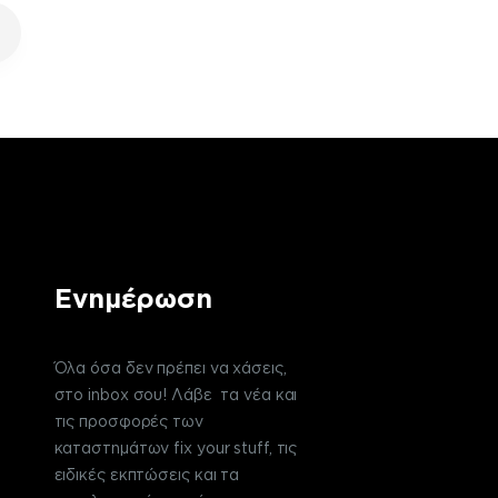
Ενημέρωση
Όλα όσα δεν πρέπει να χάσεις,
στο inbox σου! Λάβε τα νέα και
τις προσφορές των
καταστημάτων fix your stuff, τις
ειδικές εκπτώσεις και τα