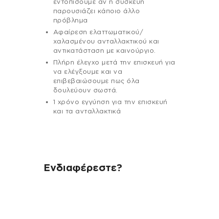
εντοπίσουμε αν η συσκευή
παρουσιάζει κάποιο άλλο
πρόβλημα
Αφαίρεση ελαττωματικού/
χαλασμένου ανταλλακτικού και
αντικατάσταση με καινούργιο.
Πλήρη έλεγχο μετά την επισκευή για
να ελέγξουμε και να
επιβεβαιώσουμε πως όλα
δουλεύουν σωστά.
1 χρόνο εγγύηση για την επισκευή
και τα ανταλλακτικά
Ενδιαφέρεστε?
Αν έχεις οποιαδήποτε ερώτηση
σχετικά με τη συσκευή σου και
χρειάζεσαι κάποια πληροφορία
σχετικά με μια επισκευή, επικοινώνησε