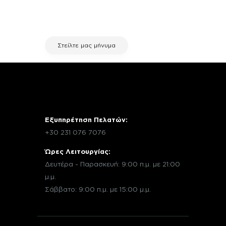
μέσω email με την υπηρεσία
εξυπηρέτησης πελατών της fix your
stuff.
Στείλτε μας μήνυμα
Εξυπηρέτηση Πελατών:
+30 231 076 7076
Ώρες Λειτουργίας:
Δευτέρα - Παρασκευή: 9:00 π.μ. με 21:00
μ.μ.
Σάββατο: 9:00 π.μ. με 15:00 μ.μ.