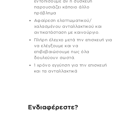
εντοπίσουμε αν η συσκευή
παρουσιάζει κάποιο άλλο
πρόβλημα
Αφαίρεση ελαττωματικού/
χαλασμένου ανταλλακτικού και
αντικατάσταση με καινούργιο.
Πλήρη έλεγχο μετά την επισκευή για
να ελέγξουμε και να
επιβεβαιώσουμε πως όλα
δουλεύουν σωστά.
1 χρόνο εγγύηση για την επισκευή
και τα ανταλλακτικά
Ενδιαφέρεστε?
Αν έχεις οποιαδήποτε ερώτηση
σχετικά με τη συσκευή σου και
χρειάζεσαι κάποια πληροφορία
σχετικά με μια επισκευή, επικοινώνησε