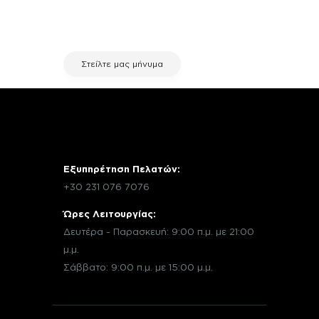
μέσω email με την υπηρεσία
εξυπηρέτησης πελατών της fix your
stuff.
Στείλτε μας μήνυμα
Εξυπηρέτηση Πελατών:
+30 231 076 7076
Ώρες Λειτουργίας:
Δευτέρα - Παρασκευή: 9:00 π.μ. με 21:00
μ.μ.
Σάββατο: 9:00 π.μ. με 15:00 μ.μ.