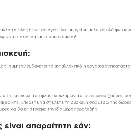
λλα το φλας δε λειτουργεί η λειτουργεί με πολύ χαμηλό φωτισμ
ρούμε να την αντικαταστήσουμε άμεσα!
πισκευή:
ας” συμπεριλαμβάνεται το ανταλλακτικό, η εργασία αντικατάστασ
stuff, η επισκευή του φλας ολοκληρώνεται σε περίπου () ώρες, όσο
αι εφικτή , μπορείτε να στείλετε τη συσκευή σας μέσω της δωρεά
μεσα και θα επιστραφεί την ίδια μέρα παραλαβής.
 είναι απαραίτητη εάν: