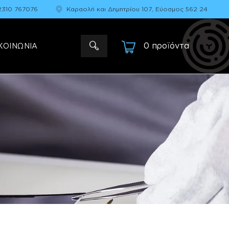
2310 767076
Καραολή και Δημητρίου 107, Εύοσμος 562 24
0 προϊόντα
-
ΚΟΙΝΩΝΙΑ