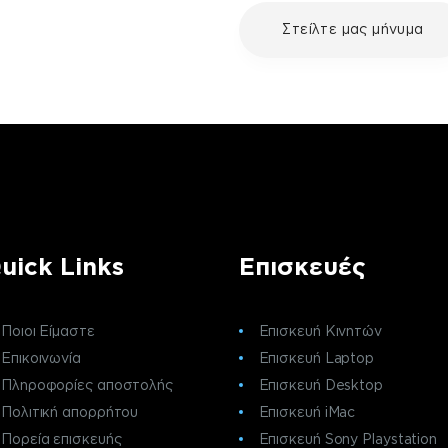
με τη συσκευή σου και
Στείλτε μας μήνυμα
ε μια επισκευή, επικοινώνησε
ς πελατών της fix your stuff.
uick Links
Επισκευές
Ποιοι Είμαστε
Επισκευή Κινητών
Επικοινωνία
Επισκευή Laptop
Πληροφορίες αποστολής
Επισκευή Desktop
Πολιτική απορρήτου
Επισκευή iMac
Πορεία επισκευής
Επισκευή Sony Playstation