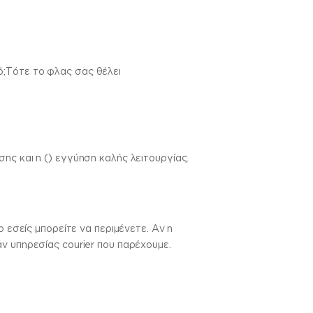
ό;Τότε το φλας σας θέλει
ης και η () εγγύηση καλής λειτουργίας.
 εσείς μπορείτε να περιμένετε. Αν η
ν υπηρεσίας courier που παρέχουμε.