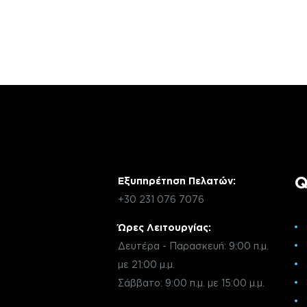
Αν έχεις οποιαδήποτε ερώτηση σχετικά 
χρειάζεσαι κάποια πληροφορία σχετικά μ
μέσω email με την υπηρεσία εξυπηρέτηση
Q
Εξυπηρέτηση Πελατών:
+30 231 076 7076
Ώρες Λειτουργίας:
Δευτέρα - Παρασκευή: 9:00 π.μ.
με 21:00 μ.μ.
Σάββατο: 9:00 π.μ. με 15:00 μ.μ.