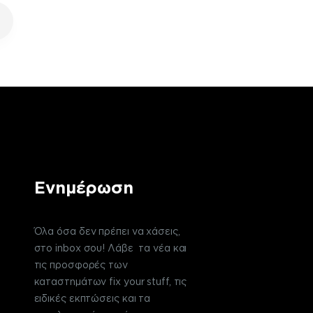
Ενημέρωση
Όλα όσα δεν πρέπει να χάσεις,
στο inbox σου! Λάβε τα νέα και
τις προσφορές των
καταστημάτων fix your stuff, τις
ειδικές εκπτώσεις και τα