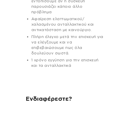
εντοπίσουμε αν η συσκευή
παρουσιάζει κάποιο άλλο
πρόβλημα
Αφαίρεση ελαττωματικού/
χαλασμένου ανταλλακτικού και
αντικατάσταση με καινούργιο.
Πλήρη έλεγχο μετά την επισκευή για
να ελέγξουμε και να
επιβεβαιώσουμε πως όλα
δουλεύουν σωστά.
1 χρόνο εγγύηση για την επισκευή
και τα ανταλλακτικά
Ενδιαφέρεστε?
Αν έχεις οποιαδήποτε ερώτηση
σχετικά με τη συσκευή σου και
χρειάζεσαι κάποια πληροφορία
σχετικά με μια επισκευή, επικοινώνησε