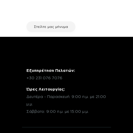
μέσω email με την υπηρεσία
εξυπηρέτησης πελατών της fix your
stuff.
Στείλτε μας μήνυμα
Εξυπηρέτηση Πελατών:
+30 231 076 7076
Ώρες Λειτουργίας:
Δευτέρα - Παρασκευή: 9:00 π.μ. με 21:00
μ.μ.
Σάββατο: 9:00 π.μ. με 15:00 μ.μ.