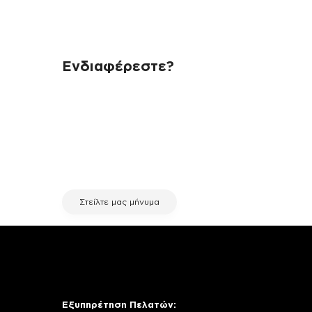
Ενδιαφέρεστε?
Αν έχεις οποιαδήποτε ερώτηση
σχετικά με τη συσκευή σου και
χρειάζεσαι κάποια πληροφορία
σχετικά με μια επισκευή, επικοινώνησε
μέσω email με την υπηρεσία
εξυπηρέτησης πελατών της fix your
stuff.
Στείλτε μας μήνυμα
Εξυπηρέτηση Πελατών: