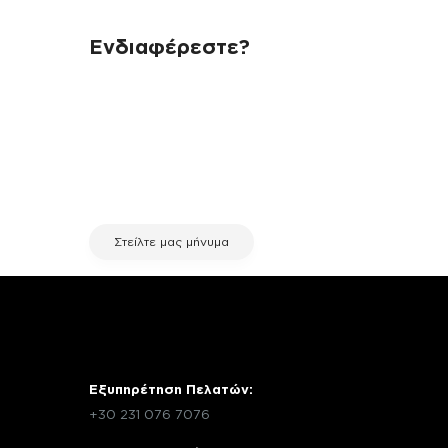
Ενδιαφέρεστε?
Αν έχεις οποιαδήποτε ερώτηση
σχετικά με τη συσκευή σου και
χρειάζεσαι κάποια πληροφορία
σχετικά με μια επισκευή, επικοινώνησε
μέσω email με την υπηρεσία
εξυπηρέτησης πελατών της fix your
stuff.
Στείλτε μας μήνυμα
Εξυπηρέτηση Πελατών:
+30 231 076 7076