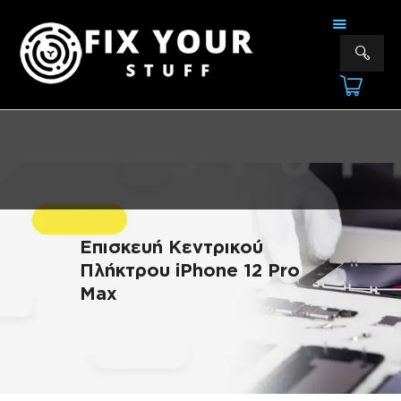
FIX YOUR STUFF
Επισκευές & Πωλήσεις Ηλεκτρονικών Συσκευών &Αξεσουάρ
ΑΡΧΙΚΗ
ΕΠΙΣΚΕΥΕΣ
ΠΟΙΟΙ ΕΙΜΑΣΤΕ
ΥΠΗΡΕΣΙΕΣ
ΕΠΙΚΟΙΝΩΝΙΑ
Επισκευή Κεντρικού
Πλήκτρου iPhone 12 Pro
Max
ΠΛΗΡΟΦΟΡΊΕΣ