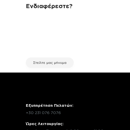
Ενδιαφέρεστε?
Αν έχεις οποιαδήποτε ερώτηση
σχετικά με τη συσκευή σου και
χρειάζεσαι κάποια πληροφορία
σχετικά με μια επισκευή, επικοινώνησε
μέσω email με την υπηρεσία
εξυπηρέτησης πελατών της fix your
stuff.
Στείλτε μας μήνυμα
Εξυπηρέτηση Πελατών:
+30 231 076 7076
Ώρες Λειτουργίας: