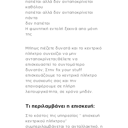
πατιέται αλλά δεν ανταποκρίνεται
καθόλου
πατιέται αλλά δεν ανταποκρίνεται
πάντα
δεν πατιέται
Η φωνητική εντολή ξεκινά απο μόνη
της
Μήπως πιέζετε δυνατά και το κεντρικό
πλήκτρο συνεχίζει να μην
ανταποκρίνεται;Θέλετε να
επισκευαστεί το συντομότερο
δυνατόν; Στην fix your stuff
επισκευάζουμε το κεντρικό πλήκτρο
της συσκευής σας και την
επαναφέρουμε σε πλήρη
λειτουργικότητα, σε χρόνο μηδέν.
Τι περιλαμβάνει η επισκευή:
Στo κόστος της υπηρεσίας ” επισκευή
κεντρικού πλήκτρου”
συμπεριλαμβάνεται το ανταλλακτικό, η