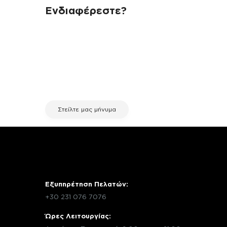
Ενδιαφέρεστε?
Αν έχεις οποιαδήποτε ερώτηση
σχετικά με τη συσκευή σου και
χρειάζεσαι κάποια πληροφορία
σχετικά με μια επισκευή, επικοινώνησε
μέσω email με την υπηρεσία
εξυπηρέτησης πελατών της fix your
stuff.
Στείλτε μας μήνυμα
Εξυπηρέτηση Πελατών:
+30 231 076 7076
Ώρες Λειτουργίας: