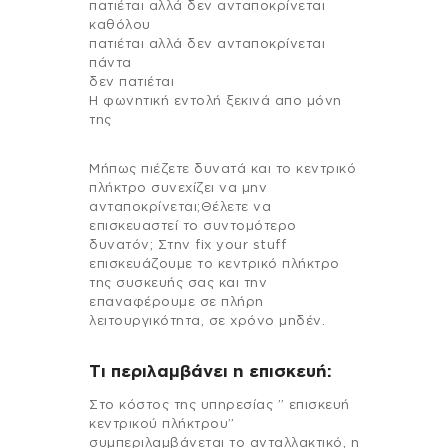
πατιέται αλλά δεν ανταποκρίνεται
καθόλου
πατιέται αλλά δεν ανταποκρίνεται
πάντα
δεν πατιέται
Η φωνητική εντολή ξεκινά απο μόνη
της
Μήπως πιέζετε δυνατά και το κεντρικό
πλήκτρο συνεχίζει να μην
ανταποκρίνεται;Θέλετε να
επισκευαστεί το συντομότερο
δυνατόν; Στην fix your stuff
επισκευάζουμε το κεντρικό πλήκτρο
της συσκευής σας και την
επαναφέρουμε σε πλήρη
λειτουργικότητα, σε χρόνο μηδέν.
Τι περιλαμβάνει η επισκευή:
Στo κόστος της υπηρεσίας ” επισκευή
κεντρικού πλήκτρου”
συμπεριλαμβάνεται το ανταλλακτικό, η