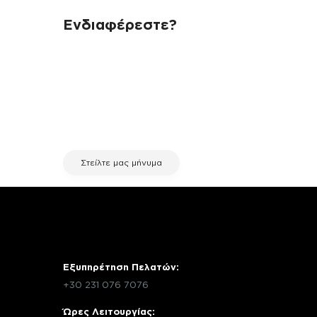
Ενδιαφέρεστε?
Αν έχεις οποιαδήποτε ερώτηση
σχετικά με τη συσκευή σου και
χρειάζεσαι κάποια πληροφορία
σχετικά με μια επισκευή, επικοινώνησε
μέσω email με την υπηρεσία
εξυπηρέτησης πελατών της fix your
stuff.
Στείλτε μας μήνυμα
Εξυπηρέτηση Πελατών:
+30 231 076 7076
Ώρες Λειτουργίας: