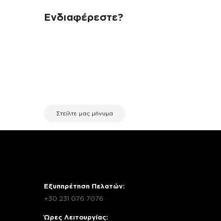
Ενδιαφέρεστε?
Αν έχεις οποιαδήποτε ερώτηση
σχετικά με τη συσκευή σου και
χρειάζεσαι κάποια πληροφορία
σχετικά με μια επισκευή, επικοινώνησε
μέσω email με την υπηρεσία
εξυπηρέτησης πελατών της fix your
stuff.
Στείλτε μας μήνυμα
Εξυπηρέτηση Πελατών:
+30 231 076 7076
Ώρες Λειτουργίας: