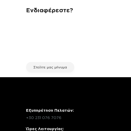
Ενδιαφέρεστε?
Αν έχεις οποιαδήποτε ερώτηση
σχετικά με τη συσκευή σου και
χρειάζεσαι κάποια πληροφορία
σχετικά με μια επισκευή, επικοινώνησε
μέσω email με την υπηρεσία
εξυπηρέτησης πελατών της fix your
stuff.
Στείλτε μας μήνυμα
Εξυπηρέτηση Πελατών:
+30 231 076 7076
Ώρες Λειτουργίας: