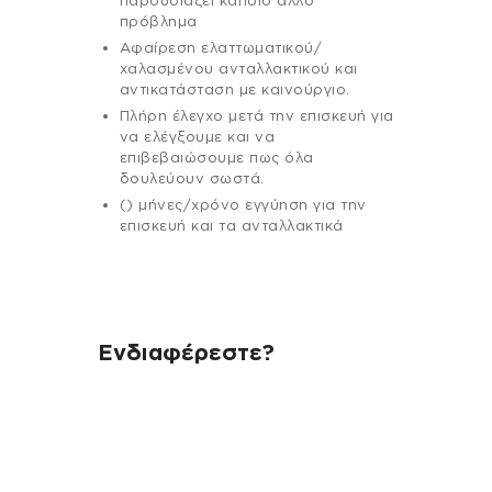
παρουσιάζει κάποιο άλλο
πρόβλημα
Αφαίρεση ελαττωματικού/
χαλασμένου ανταλλακτικού και
αντικατάσταση με καινούργιο.
Πλήρη έλεγχο μετά την επισκευή για
να ελέγξουμε και να
επιβεβαιώσουμε πως όλα
δουλεύουν σωστά.
() μήνες/χρόνο εγγύηση για την
επισκευή και τα ανταλλακτικά
Ενδιαφέρεστε?
Αν έχεις οποιαδήποτε ερώτηση
σχετικά με τη συσκευή σου και
χρειάζεσαι κάποια πληροφορία
σχετικά με μια επισκευή, επικοινώνησε
μέσω email με την υπηρεσία