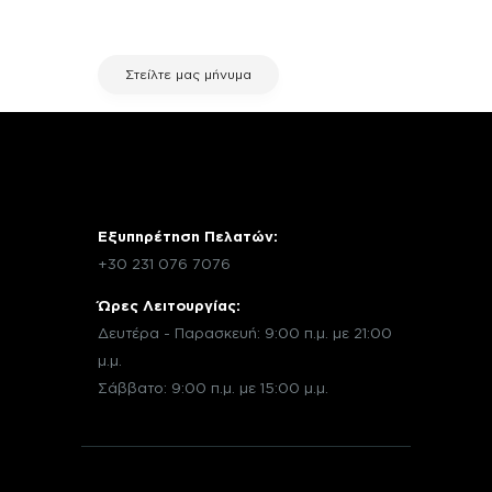
εξυπηρέτησης πελατών της fix your
stuff.
Στείλτε μας μήνυμα
Εξυπηρέτηση Πελατών:
+30 231 076 7076
Ώρες Λειτουργίας:
Δευτέρα - Παρασκευή: 9:00 π.μ. με 21:00
μ.μ.
Σάββατο: 9:00 π.μ. με 15:00 μ.μ.