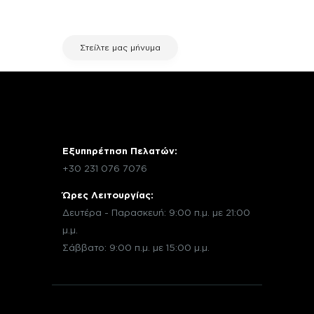
εξυπηρέτησης πελατών της fix your
stuff.
Στείλτε μας μήνυμα
Εξυπηρέτηση Πελατών:
+30 231 076 7076
Ώρες Λειτουργίας:
Δευτέρα - Παρασκευή: 9:00 π.μ. με 21:00
μ.μ.
Σάββατο: 9:00 π.μ. με 15:00 μ.μ.