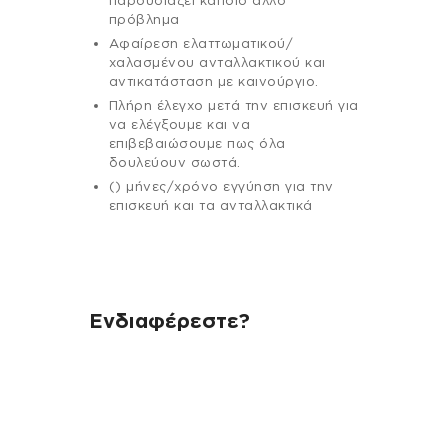
παρουσιάζει κάποιο άλλο
πρόβλημα
Αφαίρεση ελαττωματικού/
χαλασμένου ανταλλακτικού και
αντικατάσταση με καινούργιο.
Πλήρη έλεγχο μετά την επισκευή για
να ελέγξουμε και να
επιβεβαιώσουμε πως όλα
δουλεύουν σωστά.
() μήνες/χρόνο εγγύηση για την
επισκευή και τα ανταλλακτικά
Ενδιαφέρεστε?
Αν έχεις οποιαδήποτε ερώτηση
σχετικά με τη συσκευή σου και
χρειάζεσαι κάποια πληροφορία
σχετικά με μια επισκευή, επικοινώνησε
μέσω email με την υπηρεσία