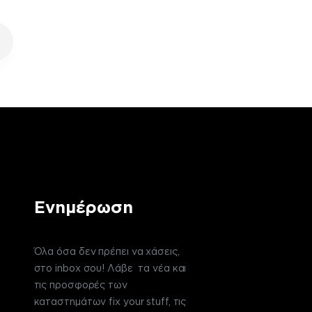
Ενημέρωση
Όλα όσα δεν πρέπει να χάσεις,
στο inbox σου! Λάβε τα νέα και
τις προσφορές των
καταστημάτων fix your stuff, τις