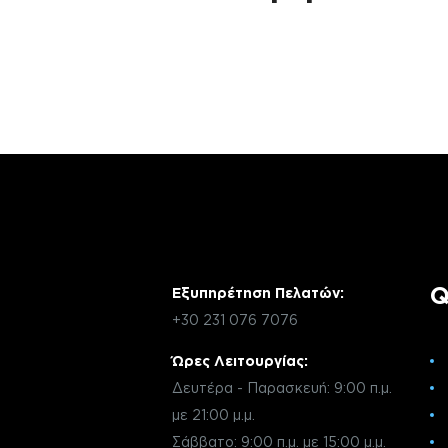
Αν έχεις οποιαδήποτε ερώτηση σχετικά 
χρειάζεσαι κάποια πληροφορία σχετικά μ
μέσω email με την υπηρεσία εξυπηρέτηση
Q
Εξυπηρέτηση Πελατών:
+30 231 076 7076
Ώρες Λειτουργίας:
Δευτέρα - Παρασκευή: 9:00 π.μ.
με 21:00 μ.μ.
Σάββατο: 9:00 π.μ. με 15:00 μ.μ.