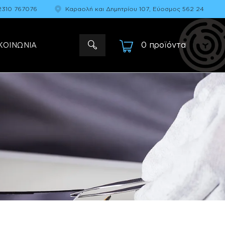
2310 767076
Καραολή και Δημητρίου 107, Εύοσμος 562 24
0 προϊόντα
-
ΚΟΙΝΩΝΙΑ