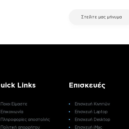
με τη συσκευή σου και
Στείλτε μας μήνυμα
ε μια επισκευή, επικοινώνησε
ς πελατών της fix your stuff.
uick Links
Επισκευές
Ποιοι Είμαστε
Επισκευή Κινητών
Επικοινωνία
Επισκευή Laptop
Πληροφορίες αποστολής
Επισκευή Desktop
Πολιτική απορρήτου
Επισκευή iMac