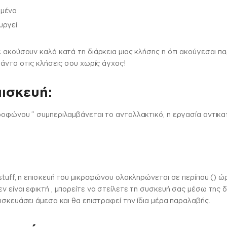
ωμένα
υργεί
ε ακούσουν καλά κατά τη διάρκεια μιας κλήσης η ότι ακούγεσαι
πάντα στις κλήσεις σου χωρίς άγχος!
πισκευή:
ροφώνου ” συμπεριλαμβάνεται το ανταλλακτικό, η εργασία αντικα
stuff, η επισκευή του μικροφώνου ολοκληρώνεται σε περίπου () ώρ
 είναι εφικτή , μπορείτε να στείλετε τη συσκευή σας μέσω της 
ισκευάσει άμεσα και θα επιστραφεί την ίδια μέρα παραλαβής.