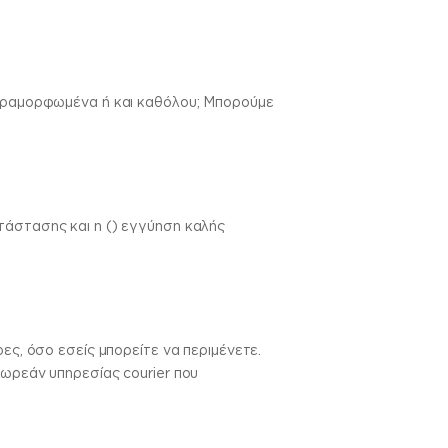
 παραμορφωμένα ή και καθόλου; Μπορούμε
τάστασης και η () εγγύηση καλής
ες, όσο εσείς μπορείτε να περιμένετε.
δωρεάν υπηρεσίας courier που