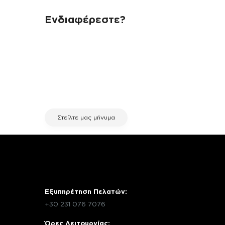
Ενδιαφέρεστε?
Αν έχεις οποιαδήποτε ερώτηση
σχετικά με τη συσκευή σου και
χρειάζεσαι κάποια πληροφορία
σχετικά με μια επισκευή, επικοινώνησε
μέσω email με την υπηρεσία
εξυπηρέτησης πελατών της fix your
stuff.
Στείλτε μας μήνυμα
Εξυπηρέτηση Πελατών:
+30 231 076 7076
Ώρες Λειτουργίας: