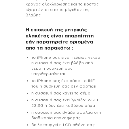
χρόνος ολοκληρωσης και το κόστος
εξαρτώνται απο το μέγεθος της
βλάβης.
Η επισκευή της μητρικής
πλακέτας είναι απαραίτητη
εάν παρατηρείτε ορισμένα
απο τα παρακάτω :
το iPhone σας είναι τελείως νεκρό
η συσκευή σας έχει βλάβη από
νερό η συσκευή σας
υπερθερμαίνεται
το iPhone σας έχει χάσει το IMEI
του η συσκευή σας δεν φορτίζει
η συσκευή σας χάνει το σήμα
η συσκευή σας έχει ‘γκρίζο’ Wi-Fi
2G,3G ή δεν έχει καθόλου σήμα
η συσκευή σας βγάζει σφάλμα στη
διαδικασία επαναφοράς
δε λειτουργεί η LCD οθόνη σας