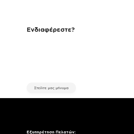
Ενδιαφέρεστε?
Αν έχεις οποιαδήποτε ερώτηση
σχετικά με τη συσκευή σου και
χρειάζεσαι κάποια πληροφορία
σχετικά με μια επισκευή, επικοινώνησε
μέσω email με την υπηρεσία
εξυπηρέτησης πελατών της fix your
stuff.
Στείλτε μας μήνυμα
Εξυπηρέτηση Πελατών: