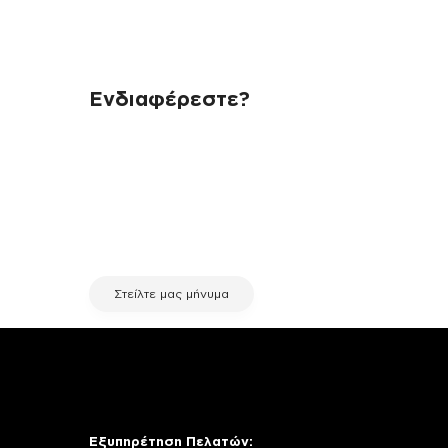
Ενδιαφέρεστε?
Αν έχεις οποιαδήποτε ερώτηση
σχετικά με τη συσκευή σου και
χρειάζεσαι κάποια πληροφορία
σχετικά με μια επισκευή, επικοινώνησε
μέσω email με την υπηρεσία
εξυπηρέτησης πελατών της fix your
stuff.
Στείλτε μας μήνυμα
Εξυπηρέτηση Πελατών: