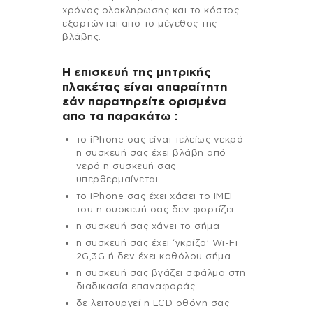
χρόνος ολοκληρωσης και το κόστος
εξαρτώνται απο το μέγεθος της
βλάβης.
Η επισκευή της μητρικής
πλακέτας είναι απαραίτητη
εάν παρατηρείτε ορισμένα
απο τα παρακάτω :
το iPhone σας είναι τελείως νεκρό
η συσκευή σας έχει βλάβη από
νερό η συσκευή σας
υπερθερμαίνεται
το iPhone σας έχει χάσει το IMEI
του η συσκευή σας δεν φορτίζει
η συσκευή σας χάνει το σήμα
η συσκευή σας έχει ‘γκρίζο’ Wi-Fi
2G,3G ή δεν έχει καθόλου σήμα
η συσκευή σας βγάζει σφάλμα στη
διαδικασία επαναφοράς
δε λειτουργεί η LCD οθόνη σας