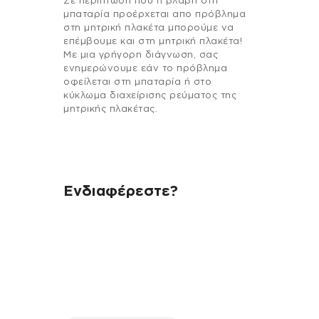
Σε περίπτωση που η βλάβη στη
μπαταρία προέρχεται απο πρόβλημα
στη μητρική πλακέτα μπορούμε να
επέμβουμε και στη μητρική πλακέτα!
Με μια γρήγορη διάγνωση, σας
ενημερώνουμε εάν το πρόβλημα
οφείλεται στη μπαταρία ή στο
κύκλωμα διαχείρισης ρεύματος της
μητρικής πλακέτας.
Ενδιαφέρεστε?
Αν έχεις οποιαδήποτε ερώτηση
σχετικά με τη συσκευή σου και
χρειάζεσαι κάποια πληροφορία
σχετικά με μια επισκευή, επικοινώνησε
μέσω email με την υπηρεσία
εξυπηρέτησης πελατών της fix your
stuff.