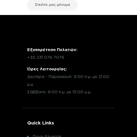
Στείλτε μας μήνυμα
Εξυπηρέτηση Πελατών:
+30 231 076 7076
Ώρες Λειτουργίας:
Δευτέρα - Παρασκευή: 9:00 π.μ. με 21:00
μ.μ.
Σάββατο: 9:00 π.μ. με 15:00 μ.μ.
Quick Links
Ποιοι Είμαστε