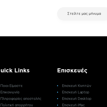
με τη συσκευή σου και
Στείλτε μας μήνυμα
ε μια επισκευή, επικοινώνησε
ς πελατών της fix your stuff.
uick Links
Επισκευές
Ποιοι Είμαστε
Επισκευή Κινητών
Επικοινωνία
Επισκευή Laptop
Πληροφορίες αποστολής
Επισκευή Desktop
Πολιτική απορρήτου
Επισκευή iMac