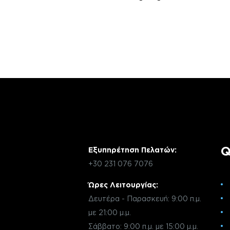
Αν έχεις οποιαδήποτε ερώτηση σχετικά 
χρειάζεσαι κάποια πληροφορία σχετικά μ
μέσω email με την υπηρεσία εξυπηρέτηση
Q
Εξυπηρέτηση Πελατών:
+30 231 076 7076
Ώρες Λειτουργίας:
Δευτέρα - Παρασκευή: 9:00 π.μ.
με 21:00 μ.μ.
Σάββατο: 9:00 π.μ. με 15:00 μ.μ.