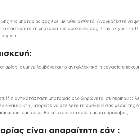
ζωής της μπαταρίας σας έχει μειωθεί αισθητά; Αναγκάζεστε να φ
ικαταστήσετε τη μπαταρία της συσκευής σας. Στην fix your stuff
τουργία.
πισκευή:
αταρίας” συμπεριλαμβάνεται το ανταλλακτικό, η εργασία επισκεύη
stuff, η αντικατάσταση μπαταρίας ολοκληρώνεται σε περίπου () λε
 είναι εφικτή , μπορείτε να στείλετε τη συσκευή σας μέσω της 
ισκευάσει άμεσα και θα επιστραφεί την ίδια μέρα παραλαβής.
αρίας είναι απαραίτητη εάν :