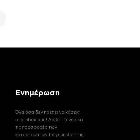
Ενημέρωση
Όλα όσα δεν πρέπει να χάσεις,
στο inbox σου! Λάβε τα νέα και
τις προσφορές των
καταστημάτων fix your stuff, τις