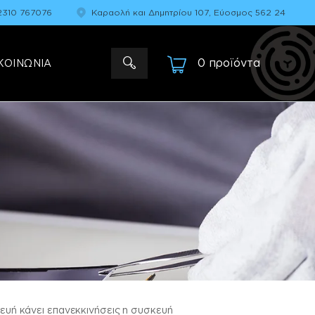
2310 767076
Καραολή και Δημητρίου 107, Εύοσμος 562 24
0 προϊόντα
-
ΚΟΙΝΩΝΙΑ
κευή κάνει επανεκκινήσεις η συσκευή