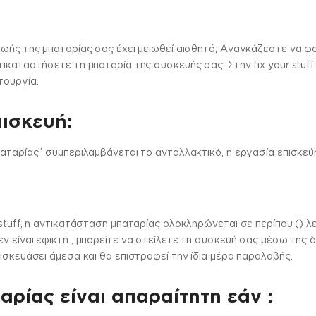
ζωής της μπαταρίας σας έχει μειωθεί αισθητά; Αναγκάζεστε να φ
ικαταστήσετε τη μπαταρία της συσκευής σας. Στην fix your stuff
τουργία.
πισκευή:
αταρίας” συμπεριλαμβάνεται το ανταλλακτικό, η εργασία επισκεύη
stuff, η αντικατάσταση μπαταρίας ολοκληρώνεται σε περίπου () λε
 είναι εφικτή , μπορείτε να στείλετε τη συσκευή σας μέσω της 
ισκευάσει άμεσα και θα επιστραφεί την ίδια μέρα παραλαβής.
αρίας είναι απαραίτητη εάν :