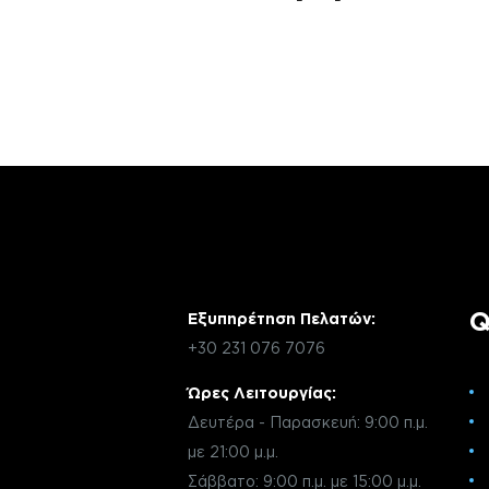
Αν έχεις οποιαδήποτε ερώτηση σχετικά 
χρειάζεσαι κάποια πληροφορία σχετικά μ
μέσω email με την υπηρεσία εξυπηρέτηση
Q
Εξυπηρέτηση Πελατών:
+30 231 076 7076
Ώρες Λειτουργίας:
Δευτέρα - Παρασκευή: 9:00 π.μ.
με 21:00 μ.μ.
Σάββατο: 9:00 π.μ. με 15:00 μ.μ.