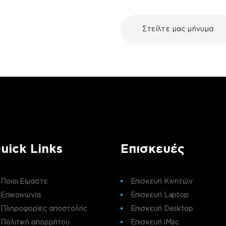
με τη συσκευή σου και
Στείλτε μας μήνυμα
ε μια επισκευή, επικοινώνησε
ς πελατών της fix your stuff.
uick Links
Επισκευές
Ποιοι Είμαστε
Επισκευή Κινητών
Επικοινωνία
Επισκευή Laptop
Πληροφορίες αποστολής
Επισκευή Desktop
Πολιτική απορρήτου
Επισκευή iMac