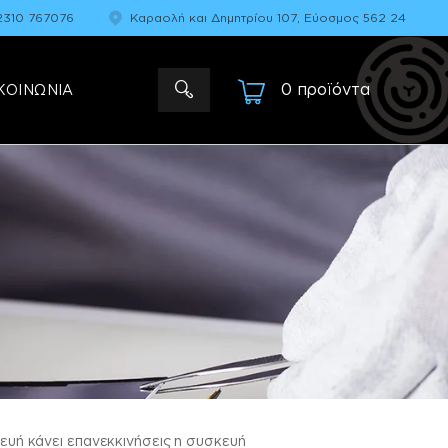
2310 767076
Καραολή και Δημητρίου 107, Εύοσμος 562 24
0 προϊόντα
-
ΚΟΙΝΩΝΙΑ
κευή κάνει επανεκκινήσεις η συσκευή