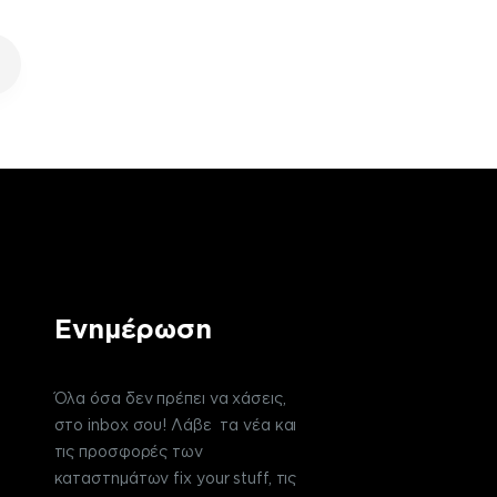
Ενημέρωση
Όλα όσα δεν πρέπει να χάσεις,
στο inbox σου! Λάβε τα νέα και
τις προσφορές των
καταστημάτων fix your stuff, τις