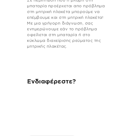
Σε περίπτωση που η βλάβη στη
μπαταρία προέρχεται απο πρόβλημα
στη μητρική πλακέτα μπορούμε να
επέμβουμε και στη μητρική πλακέτα!
Με μια γρήγορη διάγνωση, σας
ενημερώνουμε εάν το πρόβλημα
οφείλεται στη μπαταρία ή στο
κύκλωμα διαχείρισης ρεύματος της
μητρικής πλακέτας.
Ενδιαφέρεστε?
Αν έχεις οποιαδήποτε ερώτηση
σχετικά με τη συσκευή σου και
χρειάζεσαι κάποια πληροφορία
σχετικά με μια επισκευή, επικοινώνησε
μέσω email με την υπηρεσία
εξυπηρέτησης πελατών της fix your
stuff.