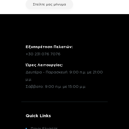
Στείλτε μας μήνυμα
Εξυπηρέτηση Πελατών:
+30 231 076 7076
Ώρες Λειτουργίας:
Δευτέρα - Παρασκευή: 9:00 π.μ. με 21:00
μ.μ.
Σάββατο: 9:00 π.μ. με 15:00 μ.μ.
Quick Links
Ποιοι Είμαστε