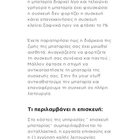
η μπαταρία διαρκεί λίγο και τελειώνει
γρήγορα η μπαταρία έχει φουσκώσει
η συσκευή δεν φορτίζει η συσκευή
κάνει επανεκκινήσεις η συσκευή
κλείνει ξαφνικά πριν να φτάσει το 1%
Έχετε παρατηρήσει πως η διάρκεια της
ζωής της μπαταρίας σας έχει μειωθεί
αισθητά; Αναγκάζεστε να φορτίζετε
τη συσκευή σας συνέχεια και παντού ;
Μάλλον έφτασε η στιγμή να
αντικαταστήσετε τη μπαταρία της
συσκευής σας. Στην fix your stuff
αντικαθιστούμε την μπαταρία και
επαναφέρουμε τη συσκευή σε πλήρη
λειτουργία.
Τι περιλαμβάνει η επισκευή:
Στo κόστος της υπηρεσίας ” επισκευή
μπαταρίας” συμπεριλαμβάνεται το
ανταλλακτικό, η εργασία επισκεύης και
η () εγγύηση καλής λειτουργίας.