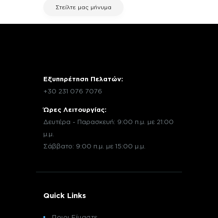
Στείλτε μας μήνυμα
Εξυπηρέτηση Πελατών:
+30 231 076 7076
Ώρες Λειτουργίας:
Δευτέρα - Παρασκευή: 9:00 π.μ. με 21:00
μ.μ.
Σάββατο: 9:00 π.μ. με 15:00 μ.μ.
Quick Links
Ποιοι Είμαστε