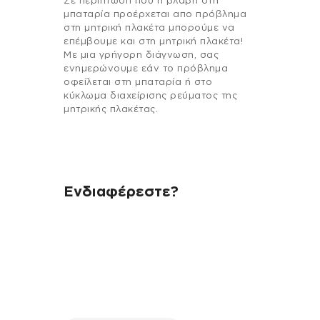
Σε περίπτωση που η βλάβη στη
μπαταρία προέρχεται απο πρόβλημα
στη μητρική πλακέτα μπορούμε να
επέμβουμε και στη μητρική πλακέτα!
Με μια γρήγορη διάγνωση, σας
ενημερώνουμε εάν το πρόβλημα
οφείλεται στη μπαταρία ή στο
κύκλωμα διαχείρισης ρεύματος της
μητρικής πλακέτας.
Ενδιαφέρεστε?
Αν έχεις οποιαδήποτε ερώτηση
σχετικά με τη συσκευή σου και
χρειάζεσαι κάποια πληροφορία
σχετικά με μια επισκευή, επικοινώνησε
μέσω email με την υπηρεσία
εξυπηρέτησης πελατών της fix your
stuff.